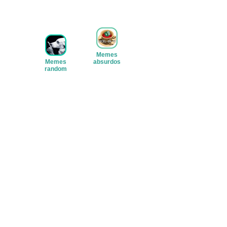
Ver stickers
Memes
Memes
absurdos
random
Ver stickers
Ver stickers
Michis
(gatos)
Ver stickers
Memes
variados
Ver stickers