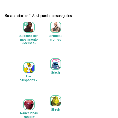
¿Buscas stickers? Aquí puedes descargarlos:
Stickers con
Shitpost
movimiento
memes
(Memes)
Ver stickers
Ver stickers
Stitch
Los
Ver stickers
Simpsons 2
Ver stickers
Shrek
Reacciones
Ver stickers
Random