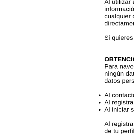
Al utiliza
informació
cualquier
directame
Si quiere
OBTENCI
Para naveg
ningún dat
datos pers
Al contact
Al registra
Al iniciar 
Al registr
de tu perfil