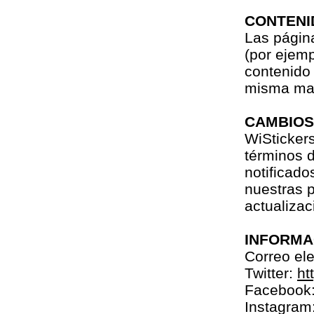
CONTENI
Las página
(por ejemp
contenido
misma mane
CAMBIOS 
WiSticker
términos d
notificado
nuestras p
actualizac
INFORMA
Correo ele
Twitter:
ht
Facebook
Instagram