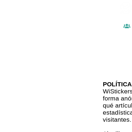
POLÍTICA
WiStickers
forma anó
qué artícu
estadístic
visitantes.