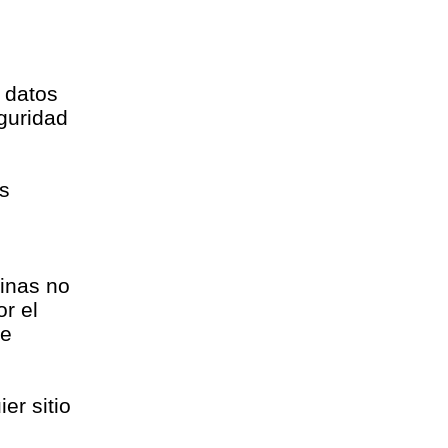
 datos
guridad
ás
ginas no
r el
de
er sitio