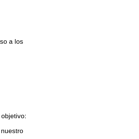
so a los
objetivo:
n nuestro