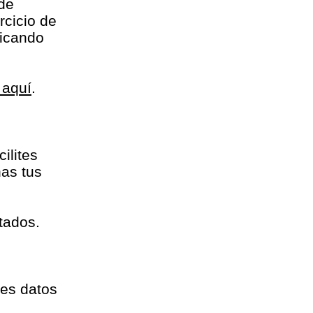
 de
rcicio de
nicando
 aquí
.
ilites
nas tus
rtados.
tes datos