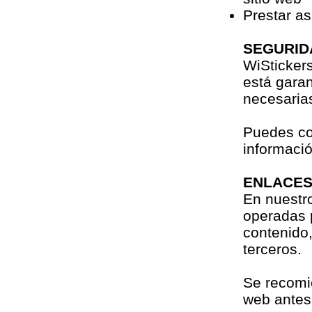
Prestar as
SEGURID
WiSticker
está gara
necesarias
Puedes con
informació
ENLACES
En nuestro
operadas 
contenido,
terceros.
Se recomie
web antes