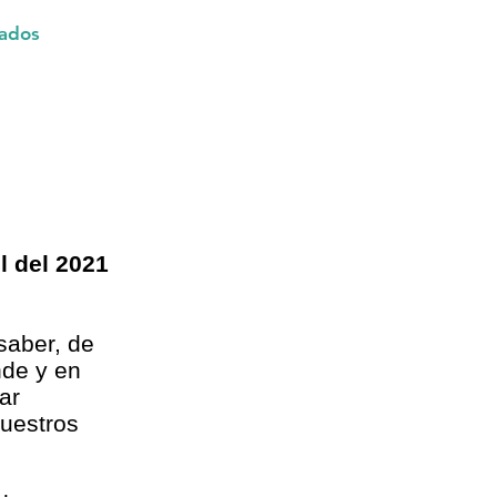
ados
l del 2021
saber, de
nde y en
ar
nuestros