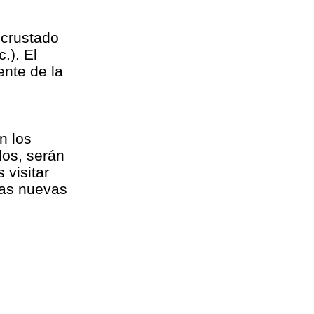
ncrustado
.). El
nte de la
n los
dos, serán
 visitar
 las nuevas