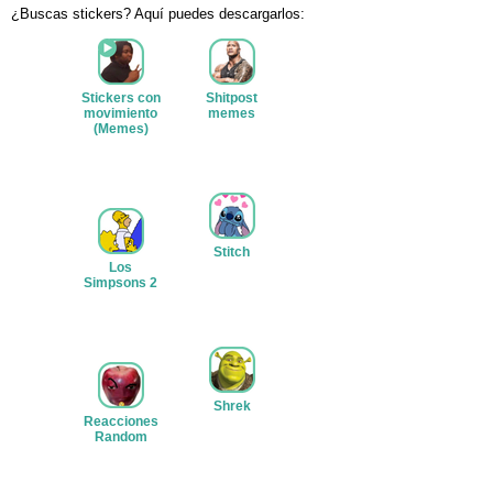
¿Buscas stickers? Aquí puedes descargarlos:
Stickers con
Shitpost
movimiento
memes
(Memes)
Ver stickers
Ver stickers
Stitch
Los
Ver stickers
Simpsons 2
Ver stickers
Shrek
Reacciones
Ver stickers
Random
Ver stickers