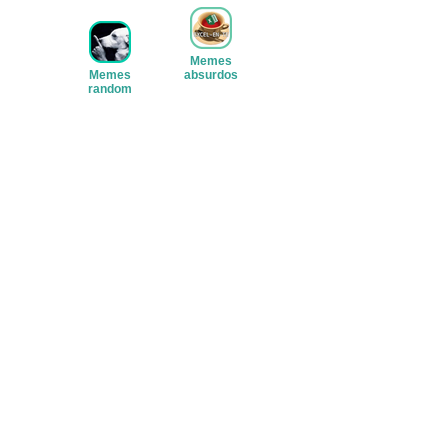
Memes
Memes
absurdos
random
Ver stickers
Ver stickers
Michis
(gatos)
Ver stickers
Memes
variados
Ver stickers