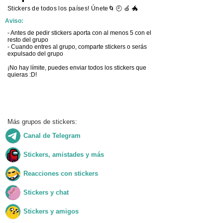
Stickers de todos los países! Únete🌀 🕘 🍏 🐲
Aviso:
- Antes de pedir stickers aporta con al menos 5 con el
resto del grupo
- Cuando entres al grupo, comparte stickers o serás
expulsado del grupo
¡No hay límite, puedes enviar todos los stickers que
quieras :D!
Unirme al grupo
Más grupos de stickers:
Canal de Telegram
Ver grupo
Stickers, amistades y más
Ver grupo
Reacciones con stickers
Ver grupo
Stickers y chat
Ver grupo
Stickers y amigos
Ver grupo