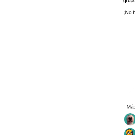
grup
¡No h
Más