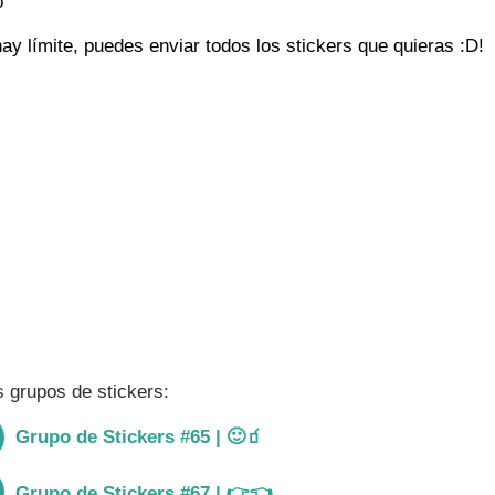
o
ay límite, puedes enviar todos los stickers que quieras :D!
Unirme al grupo
 grupos de stickers:
Grupo de Stickers #65 | 🙂🧃
Ver gru
Grupo de Stickers #67 | 👉👈
Ver gru