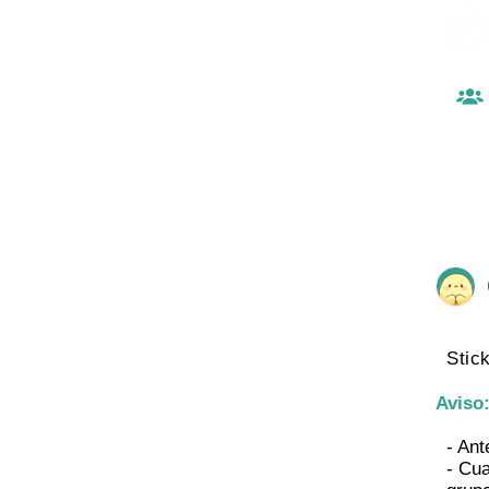
Stick
Aviso
- Ant
- Cua