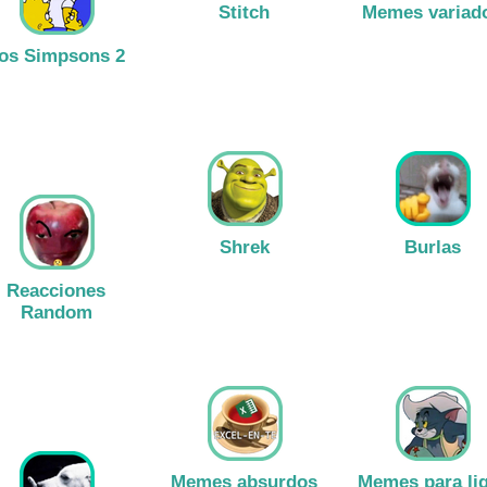
Stitch
Memes variad
os Simpsons 2
Ver stickers
Ver stickers
Ver stickers
Shrek
Burlas
Reacciones
Random
Ver stickers
Ver stickers
Ver stickers
Memes absurdos
Memes para li