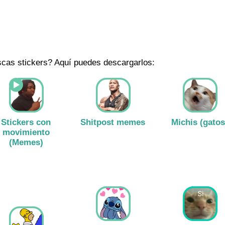
cas stickers? Aquí puedes descargarlos:
Stickers con
Shitpost memes
Michis (gatos
movimiento
(Memes)
Ver stickers
Ver stickers
Ver stickers