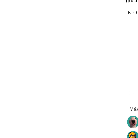
grup
¡No h
Más