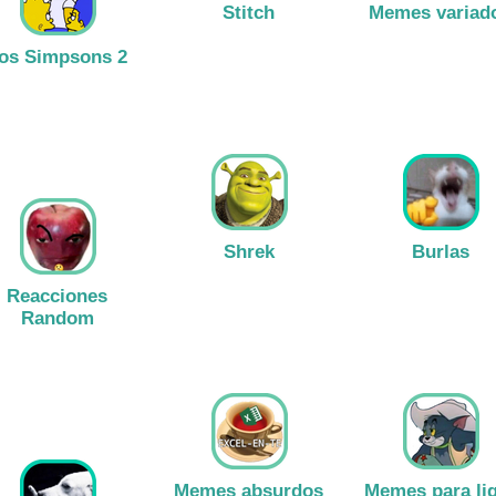
Stitch
Memes variad
os Simpsons 2
Ver stickers
Ver stickers
Ver stickers
Shrek
Burlas
Reacciones
Random
Ver stickers
Ver stickers
Ver stickers
Memes absurdos
Memes para li