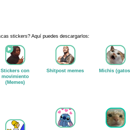
cas stickers? Aquí puedes descargarlos:
Stickers con
Shitpost memes
Michis (gatos
movimiento
(Memes)
Ver stickers
Ver stickers
Ver stickers