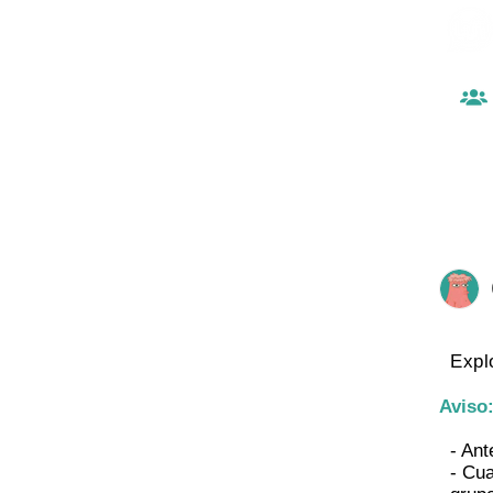
Expl
Aviso
- Ant
- Cua