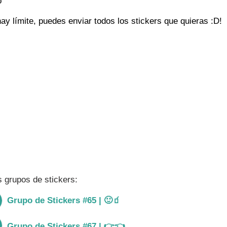
o
ay límite, puedes enviar todos los stickers que quieras :D!
Unirme al grupo
 grupos de stickers:
Grupo de Stickers #65 | 🙂🧃
Ver gru
Grupo de Stickers #67 | 👉👈
Ver gru