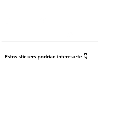
Telegram
Añadir a WhatsApp
¿Cómo instalar los stickers?
Guardar
Estos stickers podrían interesarte 👇