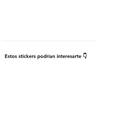
Telegram
Añadir a WhatsApp
¿Cómo instalar los stickers?
Guardar
Estos stickers podrían interesarte 👇