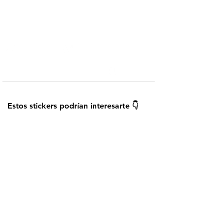
Telegram
Añadir a WhatsApp
¿Cómo instalar los stickers?
Guardar
Estos stickers podrían interesarte 👇