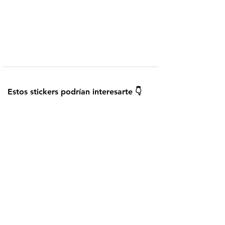
Telegram
Añadir a WhatsApp
¿Cómo instalar los stickers?
Guardar
Estos stickers podrían interesarte 👇