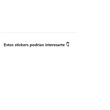
Telegram
Añadir a WhatsApp
¿Cómo instalar los stickers?
Guardar
Estos stickers podrían interesarte 👇