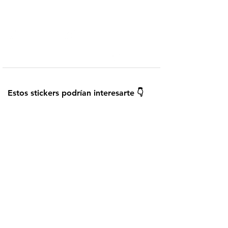
Telegram
Añadir a WhatsApp
¿Cómo instalar los stickers?
Guardar
Estos stickers podrían interesarte 👇