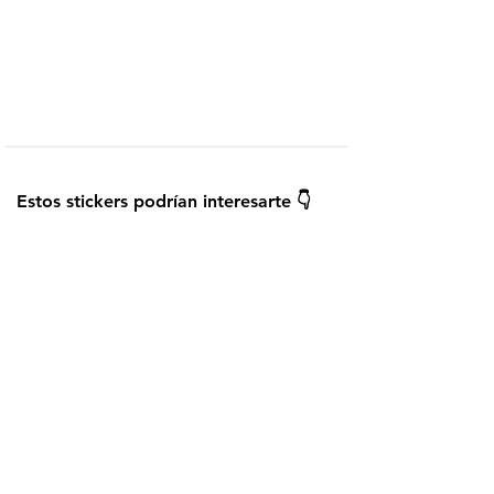
Telegram
Añadir a WhatsApp
¿Cómo instalar los stickers?
Guardar
Estos stickers podrían interesarte 👇