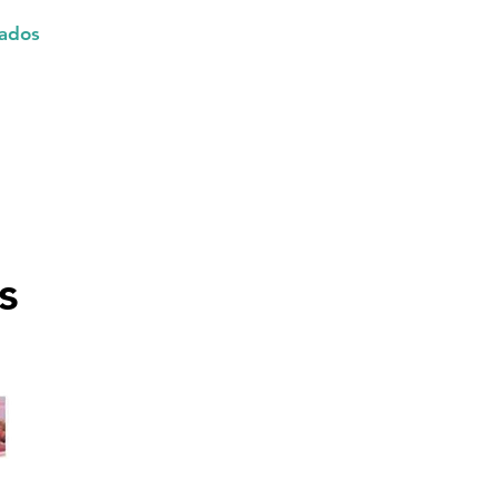
ados
s