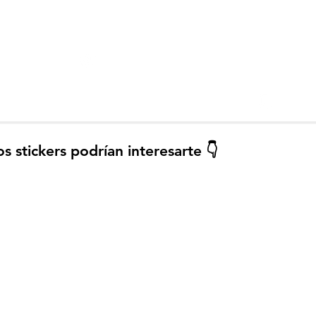
elegram
Añadir a WhatsApp
¿Cómo instalar los stickers?
Guar
os stickers podrían interesarte 👇