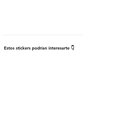
Telegram
Añadir a WhatsApp
¿Cómo instalar los stickers?
Guardar
Estos stickers podrían interesarte 👇