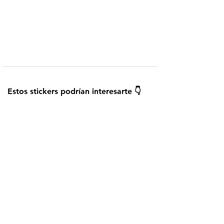
Telegram
Añadir a WhatsApp
¿Cómo instalar los stickers?
Guardar
Estos stickers podrían interesarte 👇