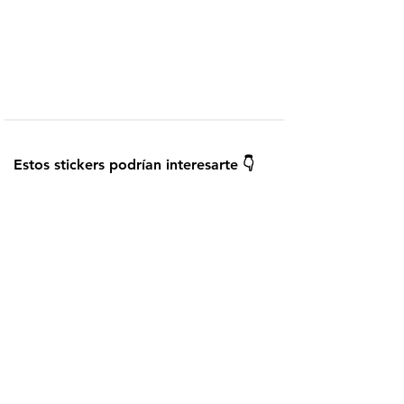
Telegram
Añadir a WhatsApp
¿Cómo instalar los stickers?
Guardar
Estos stickers podrían interesarte 👇